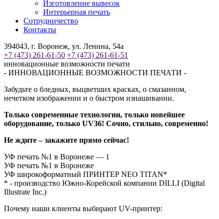
Изготовление вывесок
Интерьерная печать
Сотрудничество
Контакты
394043, г. Воронеж, ул. Ленина, 54а
+7 (473) 261-61-50
+7 (473) 261-61-51
инновационные возможности печати
- ИННОВАЦИОННЫЕ ВОЗМОЖНОСТИ ПЕЧАТИ -
Забудьте о бледных, выцветших красках, о смазанном,
нечетком изображении и о быстром изнашивании.
Только современные технологии, только новейшее
оборудование, только UV36! Сочно, стильно, современно!
Не ждите – закажите прямо сейчас!
УФ печать №1 в Воронеже — 1
УФ печать №1 в Воронеже
УФ широкоформатный ПРИНТЕР
NEO TITAN*
* - производство Южно-Корейской компании DILLI (Digital
Illustrate Inc.)
Почему наши клиенты выбирают UV-принтер: